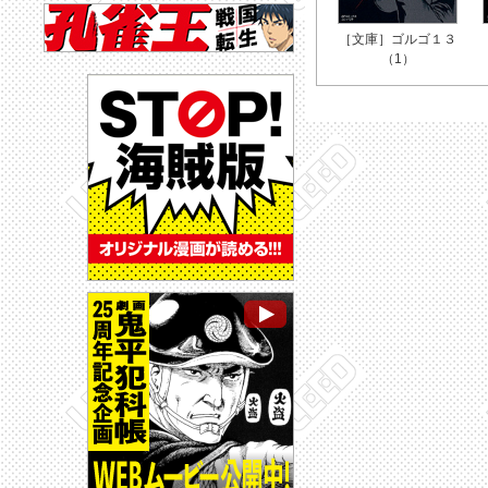
［文庫］ゴルゴ１３
（1）