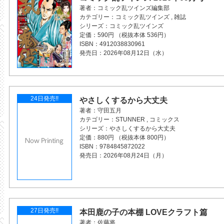
著者
コミック乱ツインズ編集部
カテゴリー
コミック乱ツインズ
,
雑誌
シリーズ
コミック乱ツインズ
定価
590円 （税抜本体 536円）
ISBN
4912038830961
発売日
2026年08月12日（水）
24日発売!!
やさしくするから大丈夫
著者
守田五月
カテゴリー
STUNNER
,
コミックス
シリーズ
やさしくするから大丈夫
定価
880円 （税抜本体 800円）
ISBN
9784845872022
発売日
2026年08月24日（月）
27日発売!!
本田鹿の子の本棚 LOVEクラフト篇
著者
佐藤将