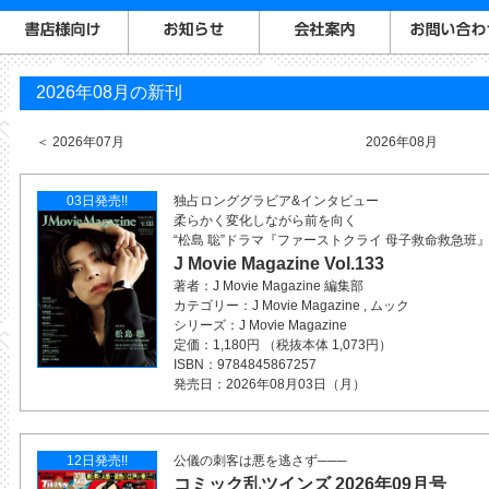
2026年08月の新刊
2026年07月
2026年08月
03日発売!!
独占ロンググラビア&インタビュー
柔らかく変化しながら前を向く
“松島 聡”ドラマ『ファーストクライ 母子救命救急班
J Movie Magazine Vol.133
著者
J Movie Magazine 編集部
カテゴリー
J Movie Magazine
,
ムック
シリーズ
J Movie Magazine
定価
1,180円 （税抜本体 1,073円）
ISBN
9784845867257
発売日
2026年08月03日（月）
12日発売!!
公儀の刺客は悪を逃さず───
コミック乱ツインズ 2026年09月号