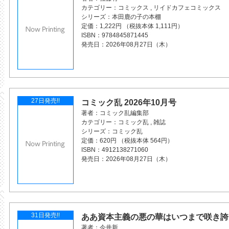
カテゴリー
コミックス
,
リイドカフェコミックス
シリーズ
本田鹿の子の本棚
定価
1,222円 （税抜本体 1,111円）
ISBN
9784845871445
発売日
2026年08月27日（木）
27日発売!!
コミック乱 2026年10月号
著者
コミック乱編集部
カテゴリー
コミック乱
,
雑誌
シリーズ
コミック乱
定価
620円 （税抜本体 564円）
ISBN
4912138271060
発売日
2026年08月27日（木）
31日発売!!
ああ資本主義の悪の華はいつまで咲き誇
著者
今井新