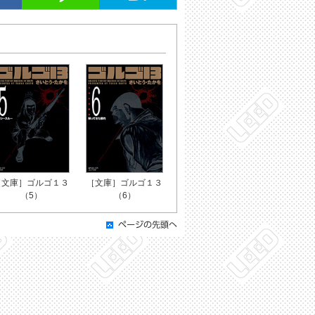
［文庫］ゴルゴ１３
［文庫］ゴルゴ１３
（5）
（6）