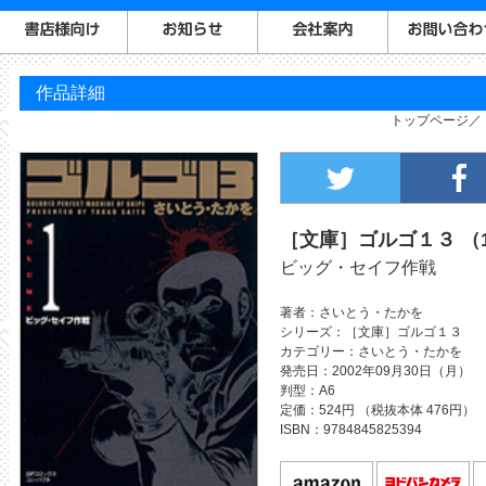
作品詳細
トップページ
［文庫］ゴルゴ１３ （
ビッグ・セイフ作戦
著者
さいとう・たかを
シリーズ
［文庫］ゴルゴ１３
カテゴリー
さいとう・たかを
発売日
2002年09月30日（月）
判型
A6
定価
524円 （税抜本体 476円）
ISBN
9784845825394