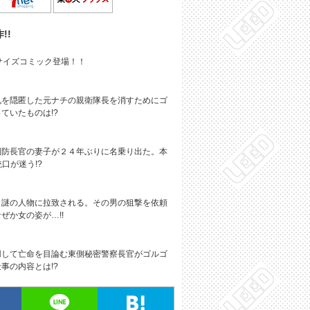
!!
サイズコミック登場！！
札を隠匿した元ナチの親衛隊長を消すためにゴ
ていたものは!?
国防長官の妻子が２４年ぶりに名乗り出た。本
口が迷う!?
う謎の人物に拉致される。その男の狙撃を依頼
ぜか女の姿が…!!
用して亡命を目論む東側秘密警察長官がゴルゴ
事の内容とは!?