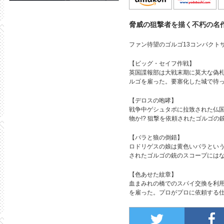
脅威の狙撃者を描く不朽の名作
ファン待望のゴルゴ13コンパクト
【ビッグ・セイフ作戦】
英国諜報部は大戦末期に莫大な偽
ルゴを雇った。要塞化した城で待っ
【デロスの咆哮】
戦争中ゲシュタポに拉致された仏
物か!? 狙撃を依頼されたゴルゴの銃
【バラと狼の倒錯】
ロドリゲスの娘は黄色いバラとい
されたゴルゴの銃のスコープにはな
【色あせた紋章】
血まみれの橋でのスパイ交換を利
を雇った。プロがプロに依頼する仕