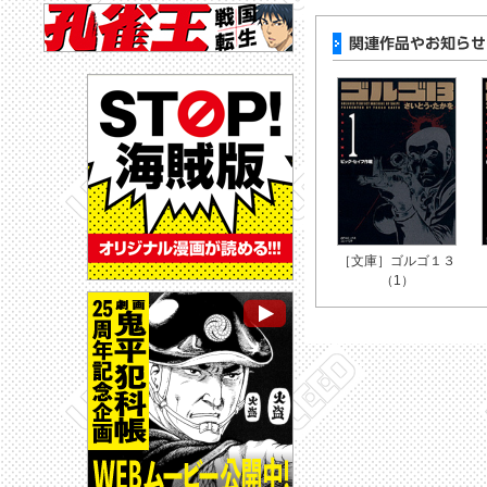
［文庫］ゴルゴ１３
（1）