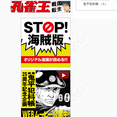
鬼平犯科帳 （1）