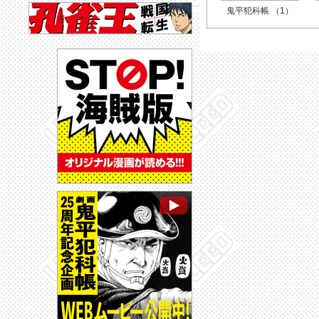
鬼平犯科帳 （1）