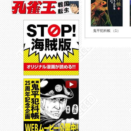
鬼平犯科帳 （1）