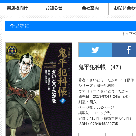
作品詳細
トップ
鬼平犯科帳 （47）
著者
さいとう・たかを
［原作
シリーズ
鬼平犯科帳
カテゴリー
さいとう・たかを
発売日
2013年04月24日（水）
判型
四六
ページ数
352ページ
掲載誌
コミック乱
定価
713円 （税抜本体 648円）
ISBN
9784845839735