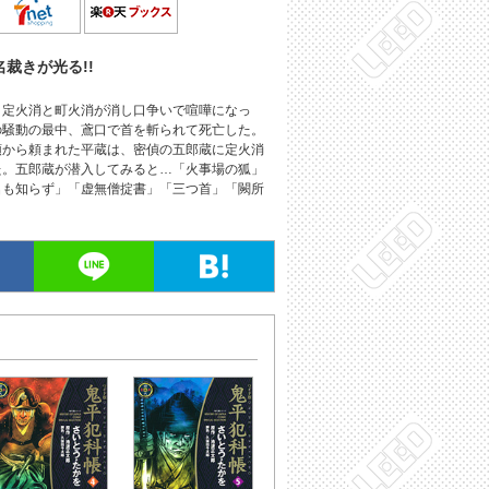
裁きが光る!!
、定火消と町火消が消し口争いで喧嘩になっ
の騒動の最中、鳶口で首を斬られて死亡した。
頭から頼まれた平蔵は、密偵の五郎蔵に定火消
た。五郎蔵が潜入してみると…「火事場の狐」
名も知らず」「虚無僧掟書」「三つ首」「闕所