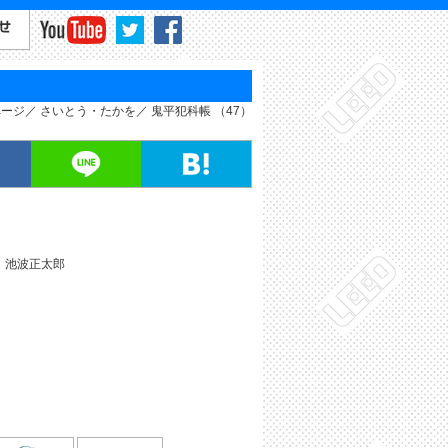
ページ
さいとう・たかを
鬼平犯科帳 （47）
］
池波正太郎