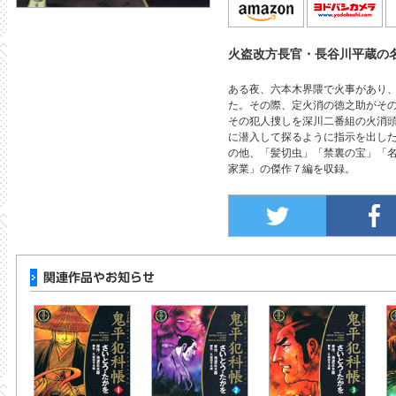
火盗改方長官・長谷川平蔵の名
ある夜、六本木界隈で火事があり
た。その際、定火消の徳之助がそ
その犯人捜しを深川二番組の火消
に潜入して探るように指示を出し
の他、「髪切虫」「禁裏の宝」「
家業」の傑作７編を収録。