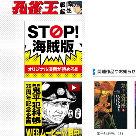
鬼平犯科帳 （1）