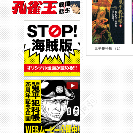
鬼平犯科帳 （1）