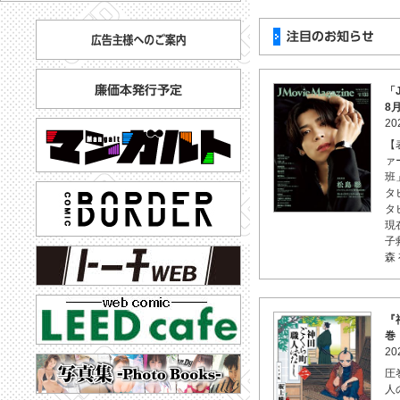
「J
8
20
【
ァ
班
タ
タ
現
子
森 
『
巻
20
圧
人