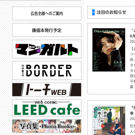
「J
8
20
【
ァ
班
タ
タ
現
子
森 
『
巻
20
圧
人