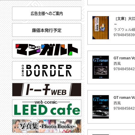
［文庫］大江
～
ラズウェル
9784845839
GT roman Vo
西風
9784845842
GT roman Vo
西風
9784845842