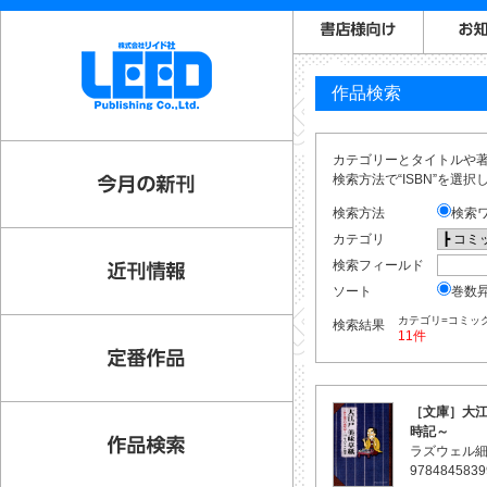
作品検索
カテゴリーとタイトルや著
検索方法で“ISBN”を選
検索方法
検索
カテゴリ
検索フィールド
ソート
巻数
カテゴリ=コミック
検索結果
11件
［文庫］大江
時記～
ラズウェル
9784845839