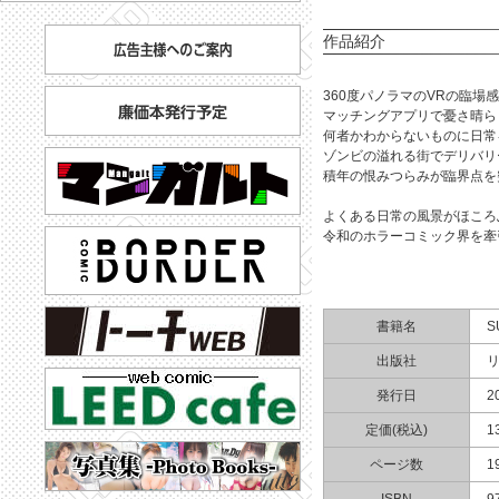
作品紹介
360度パノラマのVRの臨場
マッチングアプリで憂さ晴ら
何者かわからないものに日常
ゾンビの溢れる街でデリバリ
積年の恨みつらみが臨界点を
よくある日常の風景がほころ
令和のホラーコミック界を牽
書籍名
S
出版社
発行日
2
定価(税込)
1
ページ数
1
ISBN
9