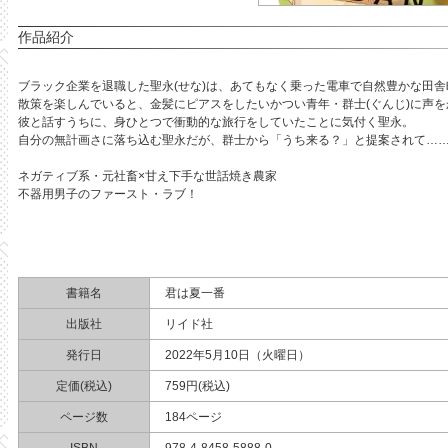
作品紹介
ブラック企業を退職した聖永(せな)は、あてもなく乗った電車で自然豊かな田
散策を楽しんでいると、金髪にピアスをしたいかつい青年・群士(ぐんじ)に声
彼と話すうちに、身ひとつで衝動的な旅行をしていたことに気付く聖永。
自分の無計画さに落ち込む聖永だが、群士から「うち来る？」と提案されて…
ネガティブ系・元社畜×甘え下手な世話焼き農家
不器用男子のファースト・ラブ！
書籍名
君は夏一番
出版社
リイド社
発行日
2022年5月10日（火曜日）
定価(税込)
759円(税込)
ページ数
184ページ