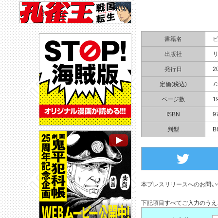
書籍名
出版社
発行日
2
定価(税込)
7
ページ数
1
ISBN
9
判型
B
本プレスリリースへのお問い
下記項目すべてご入力のうえ