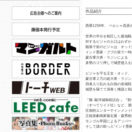
作品紹介
西暦1258年、 ペルシャ高
世界の半分を制圧した最強騎
対するビジャの人口はわずか
陥落寸前のビジャは、オッド
インド墨家・ブブの策で一時
蒙古軍大将・ラジンによる
多勢のゴリ押しで城壁侵入を
ビジャを守る王女・オッド、
蒙古軍２万の総大将・ラジン
四者入り乱れる白熱の攻城戦
城壁を隔てて渦巻く権謀と戦
『腕 -駿河城御前試合-』『
（すべてリイド社）など、透
圧倒的エンターテインメント
正統派劇画家最右翼・森秀樹
モンゴル帝国によるアッバー
そして謎の助っ人”インド墨