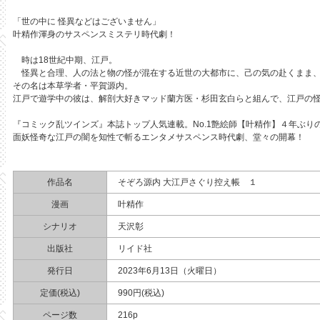
「世の中に 怪異などはございません」
叶精作渾身のサスペンスミステリ時代劇！
時は18世紀中期、江戸。
怪異と合理、人の法と物の怪が混在する近世の大都市に、己の気の赴くまま、
その名は本草学者・平賀源内。
江戸で遊学中の彼は、解剖大好きマッド蘭方医・杉田玄白らと組んで、江戸の
『コミック乱ツインズ』本誌トップ人気連載。No.1艶絵師【叶精作】４年ぶりの
面妖怪奇な江戸の闇を知性で斬るエンタメサスペンス時代劇、堂々の開幕！
作品名
そぞろ源内 大江戸さぐり控え帳 １
漫画
叶精作
シナリオ
天沢彰
出版社
リイド社
発行日
2023年6月13日（火曜日）
定価(税込)
990円(税込)
ページ数
216p