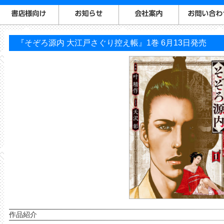
『そぞろ源内 大江戸さぐり控え帳』1巻 6月13日発売
作品紹介