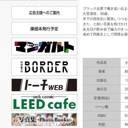
ブラック企業で働き追い込ま
久世凛悟、30歳。
年下の現役生に緊張しつつも
きた」と鋭い言葉を投げかけ
ある日の飲み会で編入のきっ
改めて同級生として関係を築
作品名
著者
出版社
発行日
2
定価(税込)
8
ページ数
1
ISBN
9
判型
B