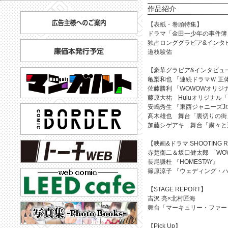
作品紹介
【表紙・巻頭特集】
ドラマ「金田一少年の事件簿
独占ロンググラビア&インタ
道枝駿佑
【豪華グラビア&インタビュ
亀梨和也 「連続ドラマＷ 正
佐藤勝利 「WOWOWオリジ
藤原大祐 Huluオリジナル
安嶋秀生 『東西ジャニーズJ
髙木雄也 舞台「裏切りの街
加藤シゲアキ 舞台「粛々と
【映画&ドラマ SHOOTING 
赤楚衛二＆坂口健太郎 「WO
長尾謙杜 『HOMESTAY』
篠原涼子 『ウェディング・
【STAGE REPORT】
吉沢 亮×北村匠海
舞台「マーキュリー・ファー Mer
【Pick Up】