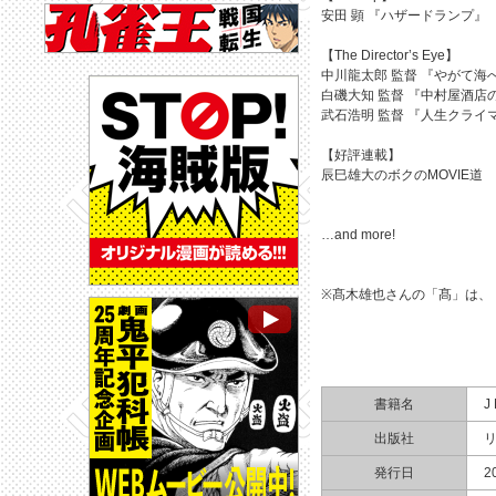
安田 顕 『ハザードランプ』
【The Director’s Eye】
中川龍太郎 監督 『やがて海
白磯大知 監督 『中村屋酒店
武石浩明 監督 『人生クライ
【好評連載】
辰巳雄大のボクのMOVIE道
…and more!
※髙木雄也さんの「髙」は、
書籍名
J
出版社
発行日
2