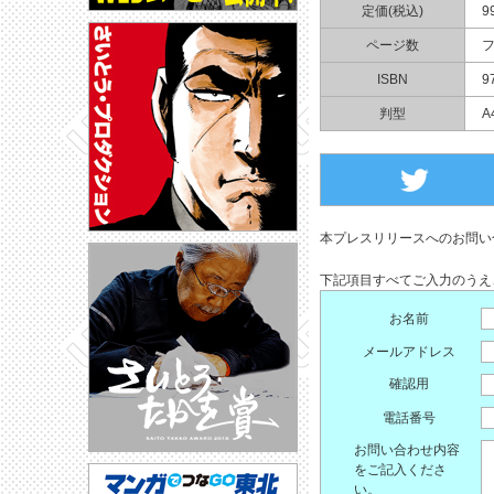
定価(税込)
9
ページ数
フ
ISBN
9
判型
A
本プレスリリースへのお問い
下記項目すべてご入力のうえ
お名前
メールアドレス
確認用
電話番号
お問い合わせ内容
をご記入くださ
い。