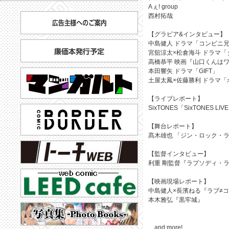
Aぇ! group
西村拓哉
【グラビア&インタビュー】
中島健人 ドラマ「コンビニ
宮舘涼太×松倉海斗 ドラマ
高橋恭平 映画『山口くんは
本田響矢 ドラマ「GIFT」
土屋太鳳×佐藤勝利 ドラマ
【ライブレポート】
SixTONES「SixTONES LIV
【舞台レポート】
髙木雄也 「ジン・ロック・
【監督インタビュー】
利重 剛監督『ラプソディ・
【映画現場レポート】
中島健人×長濱ねる『ラブ≠
本木雅弘『黒牢城』
…and more!