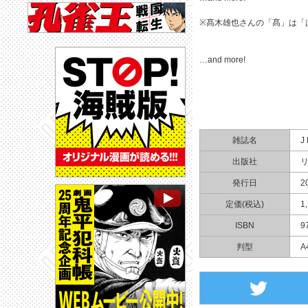
※髙木雄也さんの「髙」は「
…and more!
雑誌名
J
出版社
発行日
2
定価(税込)
1
ISBN
9
判型
A