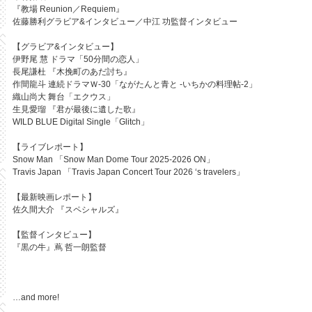
『教場 Reunion／Requiem』
佐藤勝利グラビア&インタビュー／中江 功監督インタビュー
【グラビア&インタビュー】
伊野尾 慧 ドラマ「50分間の恋人」
長尾謙杜 『木挽町のあだ討ち』
作間龍斗 連続ドラマＷ-30「ながたんと青と -いちかの料理帖-2」
織山尚大 舞台「エクウス」
生見愛瑠 『君が最後に遺した歌』
WILD BLUE Digital Single「Glitch」
【ライブレポート】
Snow Man 「Snow Man Dome Tour 2025-2026 ON」
Travis Japan 「Travis Japan Concert Tour 2026 ‘s travelers」
【最新映画レポート】
佐久間大介 『スペシャルズ』
【監督インタビュー】
『黒の牛』蔦 哲一朗監督
…and more!