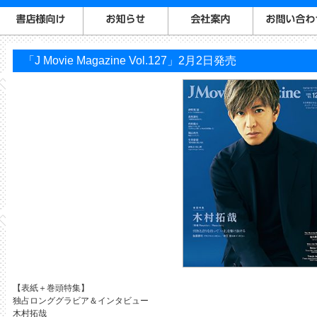
「J Movie Magazine Vol.127」2月2日発売
【表紙＋巻頭特集】
独占ロンググラビア＆インタビュー
木村拓哉