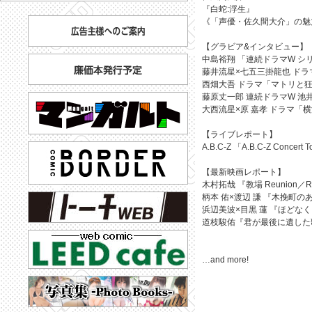
『白蛇:浮生』
《「声優・佐久間大介」の魅
【グラビア&インタビュー】
中島裕翔 「連続ドラマW シ
藤井流星×七五三掛龍也 ド
西畑大吾 ドラマ「マトリと
藤原丈一郎 連続ドラマW 
大西流星×原 嘉孝 ドラマ「
【ライブレポート】
A.B.C-Z 「A.B.C-Z Concert
【最新映画レポート】
木村拓哉 『教場 Reunion／R
柄本 佑×渡辺 謙 『木挽町の
浜辺美波×目黒 蓮 『ほどな
道枝駿佑『君が最後に遺した
…and more!