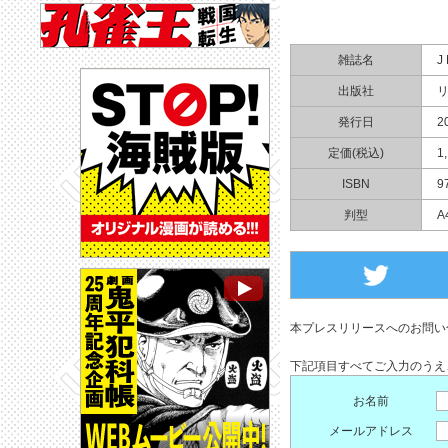
雑誌名
J
出版社
発行日
2
定価(税込)
1
ISBN
9
判型
A
本プレスリリースへのお問い
下記項目すべてご入力のうえ
お名前
メールアドレス