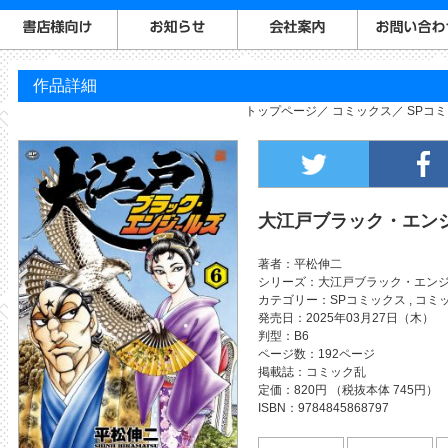
作品詳細
トップページ
コミックス
SPコ
大江戸ブラック・エンジ
著者
平松伸二
シリーズ
大江戸ブラック・エン
カテゴリー
SPコミックス
,
コミ
発売日
2025年03月27日（木）
判型
B6
ページ数
192ページ
掲載誌
コミック乱
定価
820円 （税抜本体 745円）
ISBN
9784845868797