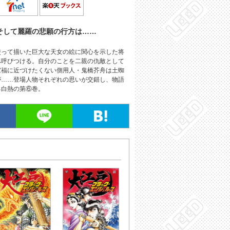
そして麗羅の悲願の行方は……
使って描いた巨大な天女の絵に関心を示した将
へ呼びつける。自分のことを二親の仇敵として
家福に近づけたくない側用人・鬼橋芥舟は土蜘
が……登場人物それぞれの思いが交錯し、物語
る白熱の第⑥巻。