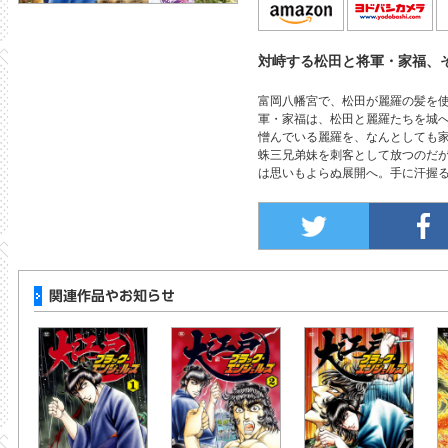
対峙する松田と将軍・家福、
富岡八幡宮で、松田が麗羅の髪を
軍・家福は、松田と麗羅たちを城
憎んでいる麗羅を、なんとしても
蛛三兄弟妹を刺客として放つのだ
は思いもよらぬ展開へ。手に汗握