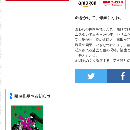
命をかけて、修羅になれ。
囚われの仲間を救うため、駆けつ
ニスタンで出会った少年・ハリム
受け継がれし謎の金印と、奪取を
幾重の因果にいざなわれるまま、
明かされる過去と血の呪縛、誕生
「答え」とは。
金印をめぐり激突する、業火繚乱の