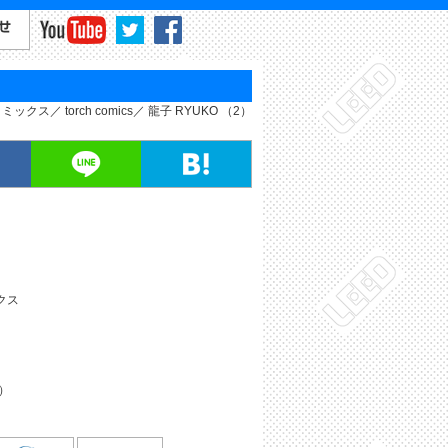
コミックス
torch comics
龍子 RYUKO （2）
クス
円）