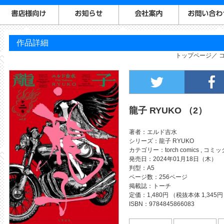
作品詳細
トップページ
龍子 RYUKO （2）
著者
エルド吉水
シリーズ
龍子 RYUKO
カテゴリー
torch comics
,
コミッ
発売日
2024年01月18日（木）
判型
A5
ページ数
256ページ
掲載誌
トーチ
定価
1,480円 （税抜本体 1,345
ISBN
9784845866083