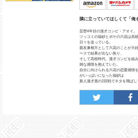
隣に立っていてほしくて「俺
芸歴4年目の漫才コンビ・アオイ。
ツッコミの福砂とボケの六花は高
日々を送っている。
親友兼相方として六花のことが大
ースで結果が出ない焦り、
そして高校時代、漫才コンビを組
雑な感情を抱えていた。
自分に向けられる六花の恋愛感情
がいっぱいになった福砂は
新人漫才賞の2回戦でネタを飛ばし