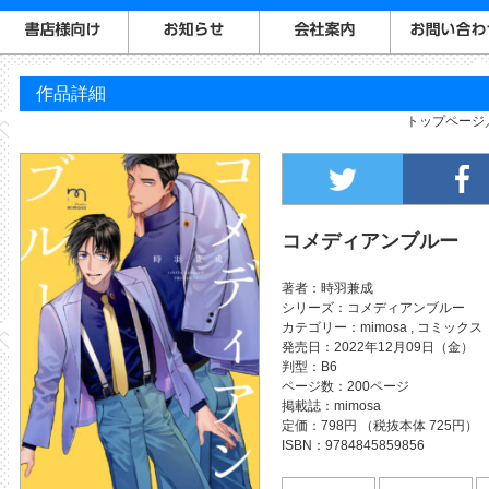
作品詳細
トップページ
コメディアンブルー
著者
時羽兼成
シリーズ
コメディアンブルー
カテゴリー
mimosa
,
コミックス
発売日
2022年12月09日（金）
判型
B6
ページ数
200ページ
掲載誌
mimosa
定価
798円 （税抜本体 725円）
ISBN
9784845859856