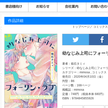
作品詳細
トップページ
コミックス
幼なじみ上司にフォー
著者
箱石タミィ
シリーズ
幼なじみ上司にフォー
カテゴリー
mimosa
,
コミックス
発売日
2020年04月10日（金）
判型
B6
ページ数
168ページ
掲載誌
mimosa
定価
748円 （税抜本体 680円）
ISBN
9784845855926