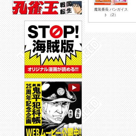
魔装番長 バンガイス
ト （2）