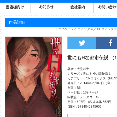
作品詳細
トップページ
コミックス
SPコミックス（
世にもHな都市伝説 （
著者
大見武士
シリーズ
世にもHな都市伝説
カテゴリー
SPコミックス（MEN'
発売日
2014年02月07日（金）
判型
B6
ページ数
169ページ
掲載誌
メンズゴールド
定価
607円 （税抜本体 552円）
ISBN
9784845845606