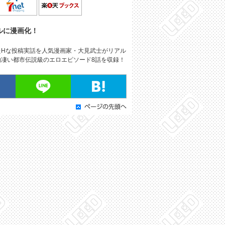
ルに漫画化！
たHな投稿実話を人気漫画家・大見武士がリアル
凄い都市伝説級のエロエピソード8話を収録！