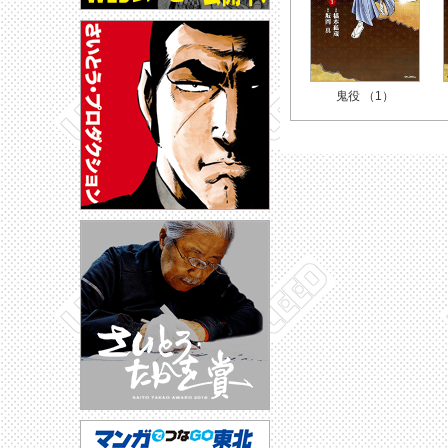
鬼役 （1）