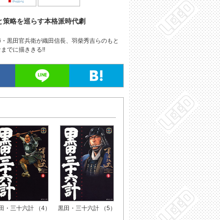
と策略を巡らす本格派時代劇
師・黒田官兵衛が織田信長、羽柴秀吉らのもと
までに描ききる!!
田・三十六計 （4）
黒田・三十六計 （5）