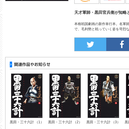
天才軍師・黒田官兵衛が知略
本格戦国劇画の新作単行本。名軍
で、毛利勢と戦っていく姿を苛烈な
黒田・三十六計 （1）
黒田・三十六計 （2）
黒田・三十六計 （3）
黒