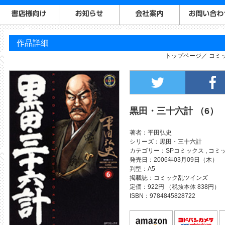
作品詳細
トップページ
コミ
黒田・三十六計 （6）
著者
平田弘史
シリーズ
黒田・三十六計
カテゴリー
SPコミックス
,
コミ
発売日
2006年03月09日（木）
判型
A5
掲載誌
コミック乱ツインズ
定価
922円 （税抜本体 838円）
ISBN
9784845828722