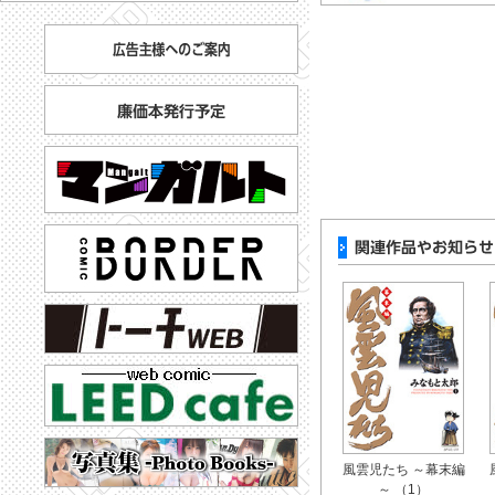
風雲児たち ～幕末編
～ （1）