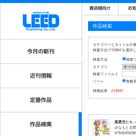
作品検索
カテゴリーとタイトルや著
検索方法で“ISBN”を選
検索方法
検索
カテゴリ
検索フィールド
ソート
巻数
検索結果
2199件
風雲児たち 
みなもと太
9784845838