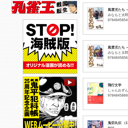
風雲児たち 
みなもと太
9784845854
風雲児たち 
みなもと太
9784845856
飛行文学
しゃんおず
9784845866
鬼切丸伝 （