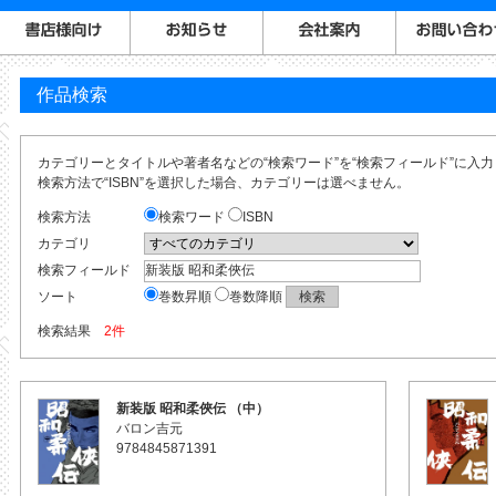
作品検索
カテゴリーとタイトルや著者名などの“検索ワード”を“検索フィールド”に入
検索方法で“ISBN”を選択した場合、カテゴリーは選べません。
検索方法
検索ワード
ISBN
カテゴリ
検索フィールド
ソート
巻数昇順
巻数降順
検索結果
2件
新装版 昭和柔俠伝 （中）
バロン吉元
9784845871391