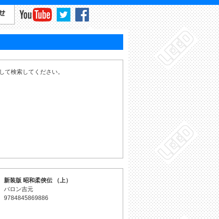
力して検索してください。
新装版 昭和柔俠伝 （上）
バロン吉元
9784845869886