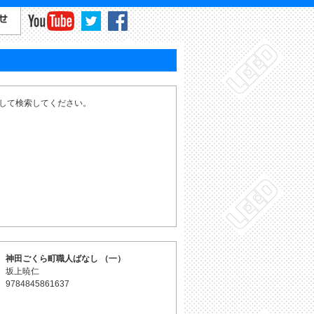
力して検索してください。
神田ごくら町職人ばなし （一）
坂上暁仁
9784845861637